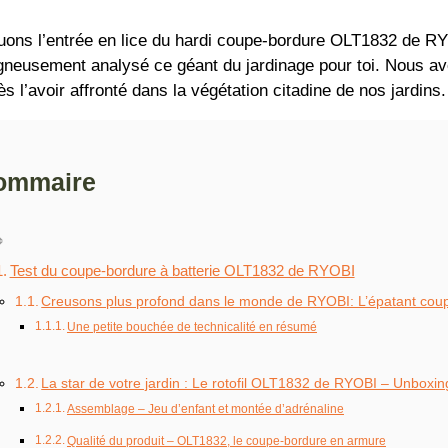
uons l’entrée en lice du hardi coupe-bordure OLT1832 de R
gneusement analysé ce géant du jardinage pour toi. Nous avon
ès l’avoir affronté dans la végétation citadine de nos jardins.
ommaire
Test du coupe-bordure à batterie OLT1832 de RYOBI
Creusons plus profond dans le monde de RYOBI: L’épatant co
Une petite bouchée de technicalité en résumé
La star de votre jardin : Le rotofil OLT1832 de RYOBI – Unboxi
Assemblage – Jeu d’enfant et montée d’adrénaline
Qualité du produit – OLT1832, le coupe-bordure en armure