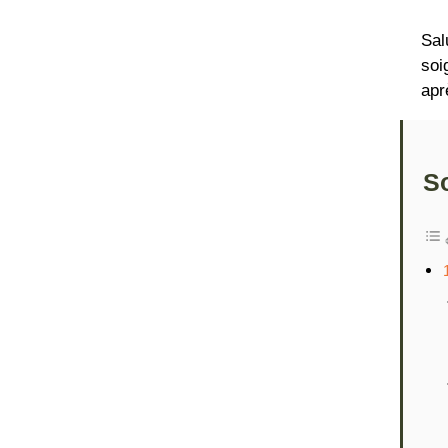
Sal
soi
apr
S