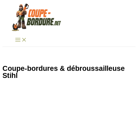
Aller
au
contenu
Coupe-bordures & débroussailleuse
Stihl