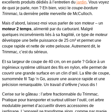
excellents produits dédiés à l’entretien du
jardin
. Vous voyez
de quoi je parle, non ? Eh bien, voici le
coupe-bordure
Trimmac
, la dernière petite merveille de McCulloch.
Mais d’abord, laissez-moi vous parler de son moteur – un
moteur 2 temps
, alimenté par du carburant. Malgré
quelques inconvénients liés à sa fragilité, ce type de moteur
développe une belle puissance de 25 cm³ et permet une
coupe rapide et nette de votre pelouse. Autrement dit, le
Trimmac, c’est du sérieux.
Et sa largeur de coupe de 40 cm, on en parle ? Grâce à un
ingénieux système utilisant des fils en nylon, elle permet de
couvrir une grande surface en un clin d’œil. La tête de coupe,
surnommée fil Tap ‘n Go, assure une avance rapide et une
précision remarquable. Un travail d’orfèvre j’vous dis !
Cerise sur le gâteau : l’arbre fractionnable du Trimmac.
Pratique pour transporter et surtout utiliser l’outil, cet arbre
modulable permet d’accueillir divers accessoires de
jardinage. L’appareil se transforme alors, comme par magie,