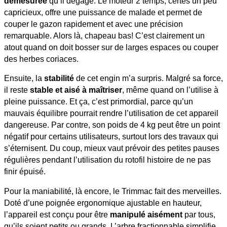
démesurée
qu’il dégage. Le moteur 2 temps, certes un peu
capricieux, offre une puissance de malade et permet de
couper le gazon rapidement et avec une précision
remarquable. Alors là, chapeau bas! C’est clairement un
atout quand on doit bosser sur de larges espaces ou couper
des herbes coriaces.
Ensuite, la
stabilité
de cet engin m’a surpris. Malgré sa force,
il reste
stable et aisé à maîtriser
, même quand on l’utilise à
pleine puissance. Et ça, c’est primordial, parce qu’un
mauvais équilibre pourrait rendre l’utilisation de cet appareil
dangereuse. Par contre, son poids de 4 kg peut être un point
négatif pour certains utilisateurs, surtout lors des travaux qui
s’éternisent. Du coup, mieux vaut prévoir des petites pauses
régulières pendant l’utilisation du rotofil histoire de ne pas
finir épuisé.
Pour la maniabilité, là encore, le Trimmac fait des merveilles.
Doté d’une poignée ergonomique ajustable en hauteur,
l’appareil est conçu pour être
manipulé aisément
par tous,
qu’ils soient petits ou grands. L’arbre fractionnable simplifie