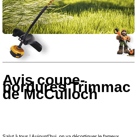
Avis coupe-
bordures Trimmac
de McCulloch
Salut à tous ! Aujourd’hui, on va décortiquer le fameux