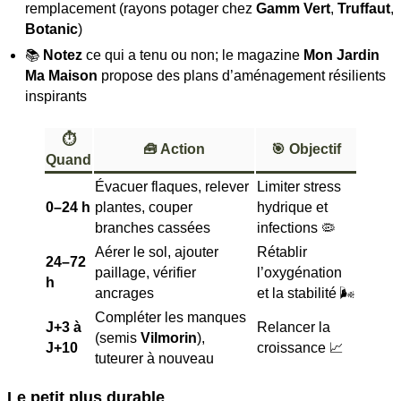
remplacement (rayons potager chez
Gamm Vert
,
Truffaut
,
Botanic
)
📚
Notez
ce qui a tenu ou non; le magazine
Mon Jardin
Ma Maison
propose des plans d’aménagement résilients
inspirants
⏱️
🧰 Action
🎯 Objectif
Quand
Évacuer flaques, relever
Limiter stress
0–24 h
plantes, couper
hydrique et
branches cassées
infections 🦠
Aérer le sol, ajouter
Rétablir
24–72
paillage, vérifier
l’oxygénation
h
ancrages
et la stabilité 🌬️
Compléter les manques
J+3 à
Relancer la
(semis
Vilmorin
),
J+10
croissance 📈
tuteurer à nouveau
Le petit plus durable