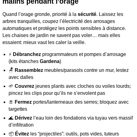
malins pendant l’orage
Quand l’orage gronde, priorité à la
sécurité
. Laissez les
arbres tranquilles, coupez l’électricité des arrosages
automatiques et protégez les points sensibles à distance.
Les chaises de jardin ne savent pas voler… mais elles
essaient: mieux vaut les caler la veille.
⚡
Débranchez
programmateurs et pompes d’arrosage
(kits étanches
Gardena
)
🪑
Rassemblez
meubles/parasols contre un mur, lestez
avec dalles
🌱
Couvrez
jeunes plants avec cloches ou voiles lourds;
pincez les clips pour qu’ils ne s’envolent pas
🚪
Fermez
portes/lanterneaux des serres; bloquez avec
targettes
🌊
Dérivez
l’eau loin des fondations via tuyau vers massif
d’infiltration
📦
Évitez
les “projectiles”: outils, pots vides, tuteurs