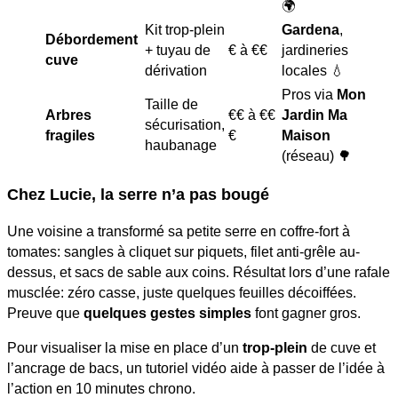
🌍
Kit trop-plein
Gardena
,
Débordement
+ tuyau de
€ à €€
jardineries
cuve
dérivation
locales 💧
Pros via
Mon
Taille de
Arbres
€€ à €€
Jardin Ma
sécurisation,
fragiles
€
Maison
haubanage
(réseau) 🌳
Chez Lucie, la serre n’a pas bougé
Une voisine a transformé sa petite serre en coffre-fort à
tomates: sangles à cliquet sur piquets, filet anti-grêle au-
dessus, et sacs de sable aux coins. Résultat lors d’une rafale
musclée: zéro casse, juste quelques feuilles décoiffées.
Preuve que
quelques gestes simples
font gagner gros.
Pour visualiser la mise en place d’un
trop-plein
de cuve et
l’ancrage de bacs, un tutoriel vidéo aide à passer de l’idée à
l’action en 10 minutes chrono.