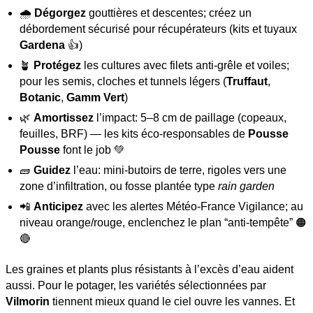
🌧️
Dégorgez
gouttières et descentes; créez un
débordement sécurisé pour récupérateurs (kits et tuyaux
Gardena
👍)
🪴
Protégez
les cultures avec filets anti-grêle et voiles;
pour les semis, cloches et tunnels légers (
Truffaut
,
Botanic
,
Gamm Vert
)
🌿
Amortissez
l’impact: 5–8 cm de paillage (copeaux,
feuilles, BRF) — les kits éco-responsables de
Pousse
Pousse
font le job 💚
🧱
Guidez
l’eau: mini-butoirs de terre, rigoles vers une
zone d’infiltration, ou fosse plantée type
rain garden
📲
Anticipez
avec les alertes Météo-France Vigilance; au
niveau orange/rouge, enclenchez le plan “anti-tempête” 🟠
🔴
Les graines et plants plus résistants à l’excès d’eau aident
aussi. Pour le potager, les variétés sélectionnées par
Vilmorin
tiennent mieux quand le ciel ouvre les vannes. Et