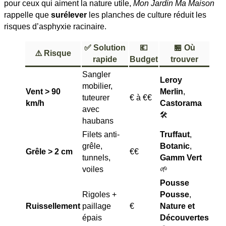
pour ceux qui aiment la nature utile,
Mon Jardin Ma Maison
rappelle que
surélever
les planches de culture réduit les
risques d’asphyxie racinaire.
✅ Solution
💶
🏪 Où
⚠️ Risque
rapide
Budget
trouver
Sangler
Leroy
mobilier,
Vent > 90
Merlin
,
tuteurer
€ à €€
km/h
Castorama
avec
🛠️
haubans
Filets anti-
Truffaut
,
grêle,
Botanic
,
Grêle > 2 cm
€€
tunnels,
Gamm Vert
voiles
🌱
Pousse
Rigoles +
Pousse
,
Ruissellement
paillage
€
Nature et
épais
Découvertes