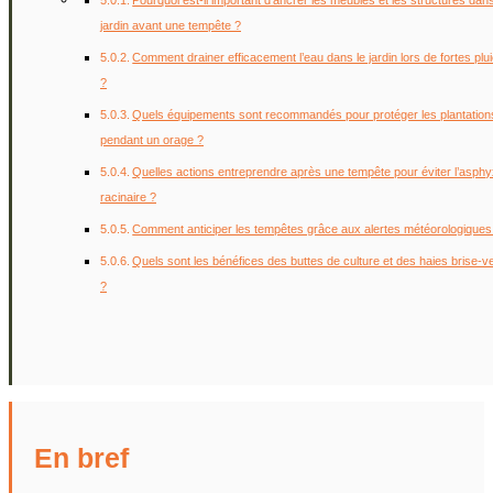
Pourquoi est-il important d’ancrer les meubles et les structures dans
jardin avant une tempête ?
Comment drainer efficacement l’eau dans le jardin lors de fortes plu
?
Quels équipements sont recommandés pour protéger les plantation
pendant un orage ?
Quelles actions entreprendre après une tempête pour éviter l’asphy
racinaire ?
Comment anticiper les tempêtes grâce aux alertes météorologiques
Quels sont les bénéfices des buttes de culture et des haies brise-v
?
En bref