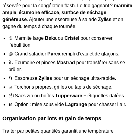
réservée pour la congélation flash. Le trio gagnant ?
marmite
ample
,
écumoire efficace
,
surface de séchage
généreuse
. Ajouter une essoreuse à salade
Zyliss
et on
gagne du temps à chaque tournée.
🍲 Marmite large
Beka
ou
Cristel
pour conserver
l’ébullition.
🧊 Grand saladier
Pyrex
rempli d’eau et de glaçons.
🦾 Écumoire et pinces
Mastrad
pour transférer sans se
brûler.
🌀 Essoreuse
Zyliss
pour un séchage ultra-rapide.
🧺 Torchons propres, grilles ou tapis de séchage.
📦 Sacs zip ou boîtes
Tupperware
+ étiquettes datées.
🧯 Option : mise sous vide
Lagrange
pour chasser l’air.
Organisation par lots et gain de temps
Traiter par petites quantités garantit une température