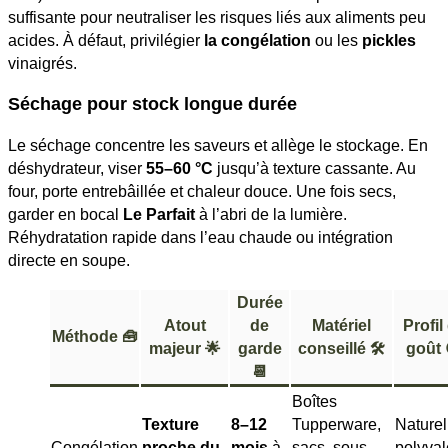
suffisante pour neutraliser les risques liés aux aliments peu
acides. À défaut, privilégier
la congélation
ou les
pickles
vinaigrés.
Séchage pour stock longue durée
Le séchage concentre les saveurs et allège le stockage. En
déshydrateur, viser
55–60 °C
jusqu’à texture cassante. Au
four, porte entrebâillée et chaleur douce. Une fois secs,
garder en bocal
Le Parfait
à l’abri de la lumière.
Réhydratation rapide dans l’eau chaude ou intégration
directe en soupe.
Durée
Atout
de
Matériel
Profil
Méthode 🧰
majeur 🌟
garde
conseillé 🛠️
goût 
📆
Boîtes
Texture
8–12
Tupperware,
Naturel
Congélation
proche du
mois
à
sacs, sous
polyval