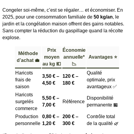
Congeler soi-même, c’est se régaler… et économiser. En
2025, pour une consommation familiale de
50 kg/an
, le
jardin et la congélation maison offrent des gains notables.
Sans compter la réduction du gaspillage quand la récolte
explose.
Prix
Économie
Méthode
moyen
annuelle*
Avantages ⭐
d’achat 💼
au kg 💶
📉
Haricots
Qualité
3,50 € –
120 € –
frais de
optimale, prix
4,50 €
180 €
saison
avantageux ✅
Haricots
5,50 € –
Disponibilité
surgelés
Référence
7,00 €
permanente 🏪
commerce
Production
0,80 € –
200 € –
Contrôle total
personnelle
1,20 €
300 €
de la qualité 🌿