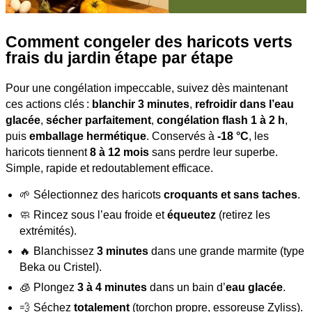
Comment congeler des haricots verts
frais du jardin étape par étape
Pour une congélation impeccable, suivez dès maintenant
ces actions clés :
blanchir 3 minutes
,
refroidir dans l’eau
glacée
,
sécher parfaitement
,
congélation flash 1 à 2 h
,
puis
emballage hermétique
. Conservés à
-18 °C
, les
haricots tiennent
8 à 12 mois
sans perdre leur superbe.
Simple, rapide et redoutablement efficace.
🌱 Sélectionnez des haricots
croquants et sans taches
.
🧼 Rincez sous l’eau froide et
équeutez
(retirez les
extrémités).
🔥 Blanchissez
3 minutes
dans une grande marmite (type
Beka ou Cristel).
🧊 Plongez
3 à 4 minutes
dans un bain d’
eau glacée
.
💨 Séchez
totalement
(torchon propre, essoreuse Zyliss).