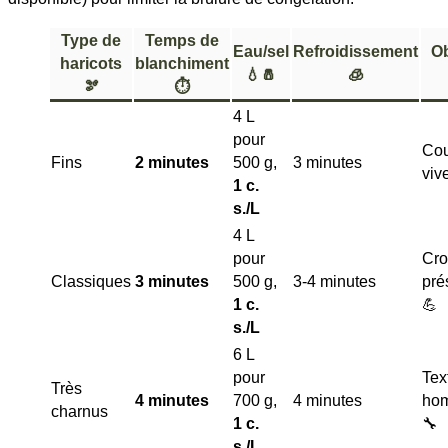
Type de
Temps de
Eau/sel
Refroidissement
Ob
haricots
blanchiment
💧🧂
🧊
🫘
⏱️
4 L
pour
Cou
Fins
2 minutes
500 g,
3 minutes
viv
1 c.
s./L
4 L
pour
Cro
Classiques
3 minutes
500 g,
3-4 minutes
pré
1 c.
💪
s./L
6 L
pour
Tex
Très
4 minutes
700 g,
4 minutes
ho
charnus
1 c.
🔧
s./L