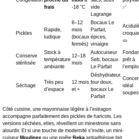
frais
-18 °C
vide
✅
Lagrange
6–12
Bocaux Le
Acidulé
Rapide,
mois
Parfait,
Pickles
croqua
ludique
(bocaux
épices,
🥒
fermés)
vinaigre
Stock à
Autocuiseur
Fondan
Conserve
12–18
température
Seb, bocaux
prêt à
stérilisée
mois
ambiante
Le Parfait
l’emploi
Déshydrateur,
Concen
Très peu
12 mois
four doux,
Séchage
idéal
d’espace
et +
bocaux Le
soupes
Parfait
Côté cuisine, une mayonnaise légère à l’estragon
accompagne parfaitement des pickles de haricots. Les
versions séchées, elles, réveillent un minestrone sans
alourdir. Et si une touche de modernité s’invite, un mini-
cuiseur
Moulinex
ou une poêle
Beka
antiadhésive fait