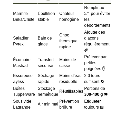
Remplir au
Marmite
Ébullition
Chaleur
3/4 pour éviter
Beka/Cristel
stable
homogène
les
débordements
Ajouter des
Choc
Saladier
Bain de
glaçons
thermique
Pyrex
glace
régulièrement
rapide
🧊
Prélever par
Écumoire
Transfert
Moins de
petites
Mastrad
sécurisé
casse
poignées ✋
Essoreuse
Séchage
Moins d’eau
2-3 tours
Zyliss
rapide
résiduelle
suffisent 🔄
Boîtes
Stockage
Portions de
Réutilisables
Tupperware
hermétique
300-400 g
🍽️
Sous vide
Prévention
Étiqueter
Air minimal
Lagrange
brûlure
toujours 📅