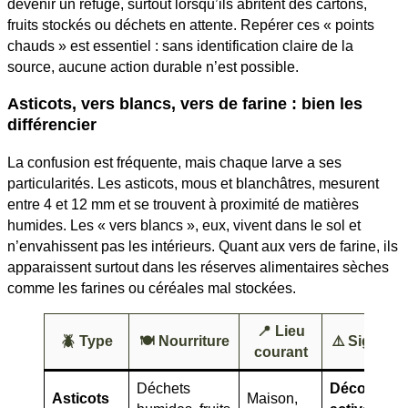
devenir un refuge, surtout lorsqu’ils abritent des cartons,
fruits stockés ou déchets en attente. Repérer ces « points
chauds » est essentiel : sans identification claire de la
source, aucune action durable n’est possible.
Asticots, vers blancs, vers de farine : bien les
différencier
La confusion est fréquente, mais chaque larve a ses
particularités. Les asticots, mous et blanchâtres, mesurent
entre 4 et 12 mm et se trouvent à proximité de matières
humides. Les « vers blancs », eux, vivent dans le sol et
n’envahissent pas les intérieurs. Quant aux vers de farine, ils
apparaissent surtout dans les réserves alimentaires sèches
comme les farines ou céréales mal stockées.
📍 Lieu
🪲 Type
🍽️ Nourriture
⚠️ Signific
courant
Déchets
Décomposi
Asticots
Maison,