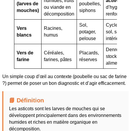
humides, fruits
active
, bes
(larves de
poubelles,
ou viande en
d’hygiène
mouches)
siphons
décomposition
renforcée
Sol,
Cycle
natur
Vers
Racines,
potager,
sol, sans im
blancs
humus
pelouse
intérieur
Denrées ma
Vers de
Céréales,
Placards,
stockées, ri
farine
farines, pâtes
réserves
alimentaire
Un simple coup d’œil au contexte (poubelle ou sac de farine
?) permet de poser un bon diagnostic et d’agir efficacement.
📘 Définition
Les asticots sont les larves de mouches qui se
développent principalement dans des environnements
humides et riches en matière organique en
décomposition.